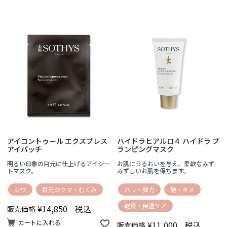
アイコントゥール エクスプレス
ハイドラヒアルロ４ ハイドラ プ
アイパッチ
ランピングマスク
明るい印象の目元に仕上げるアイシー
お肌にうるおいを与え、柔軟なみず
トマスク。
みずしいお肌を保ちます。
シワ
目元のクマ・むくみ
ハリ・弾力
艶・キメ
乾燥・保湿ケア
¥
14,850
税込
販売価格
カートに入れる
¥
11,000
税込
販売価格