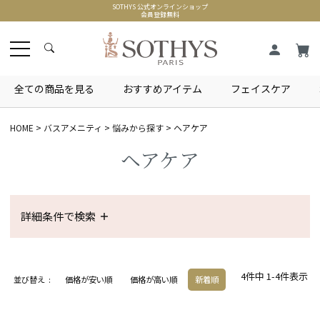
SOTHYS 公式オンラインショップ
会員登録無料
全ての商品を見る
おすすめアイテム
フェイスケア
HOME
バスアメニティ
悩みから探す
ヘアケア
ヘアケア
詳細条件で検索
4
件中
1
-
4
件表示
並び替え
価格が安い順
価格が高い順
新着順