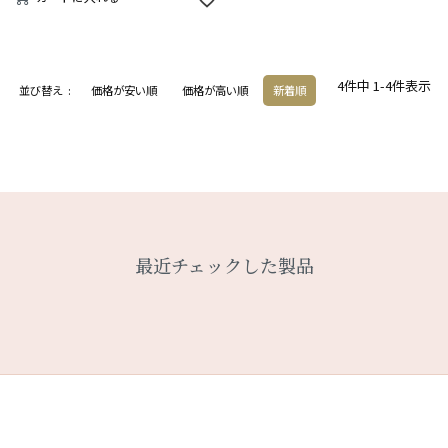
4
件中
1
-
4
件表示
並び替え
価格が安い順
価格が高い順
新着順
最近チェックした製品