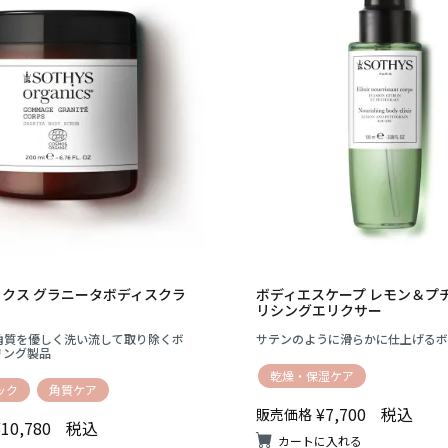
クス グラニータボディスクラ
ボディエスケープ レモン＆プチ
リシングエリクサー
角質を優しく洗い流して取り除くボ
サテンのように滑らかに仕上げるボ
リング製品
乾燥・保湿ケア
ック
角質ケア
¥
7,700
税込
販売価格
¥
10,780
税込
カートに入れる