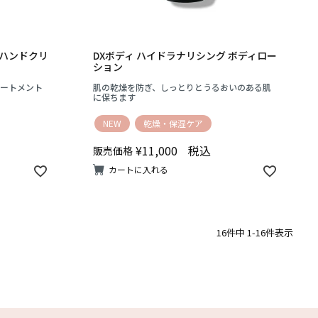
 ハンドクリ
DXボディ ハイドラナリシング ボディロー
ション
ートメント
肌の乾燥を防ぎ、しっとりとうるおいのある肌
に保ちます
NEW
乾燥・保湿ケア
¥
11,000
税込
販売価格
カートに入れる
16
件中
1
-
16
件表示