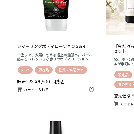
シマーリングボディローションG＆R
【今だけ
セット
一塗りで、太陽に映える極上の艶肌へ。パール
感あるフレッシュな香りのボディローション。
DXボディ2
ルが半額の
NEW
限定品
乾燥・保湿ケア
限定品
¥
9,900
税込
販売価格
脚のむく
カートに入れる
販売価格
カート