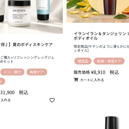
イランイラン＆タンジェリン 
ボディオイル
お得♪】夏のボディスキンケア
限定商品(サテンのように滑らかに
ィオイル)
点ご購入+リフレッシングレッグジェ
限定品
乾燥・保湿ケア
3点セット
¥
8,910
税込
販売価格
ハリ・弾力
角質ケア
カートに入れる
み
¥
31,900
税込
に入れる