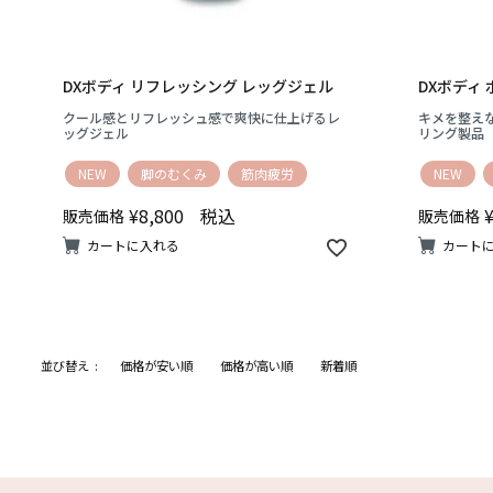
DXボディ リフレッシング レッグジェル
DXボディ
クール感とリフレッシュ感で爽快に仕上げるレ
キメを整え
ッグジェル
リング製品
NEW
脚のむくみ
筋肉疲労
NEW
¥
8,800
税込
販売価格
販売価格
カートに入れる
カート
並び替え
価格が安い順
価格が高い順
新着順