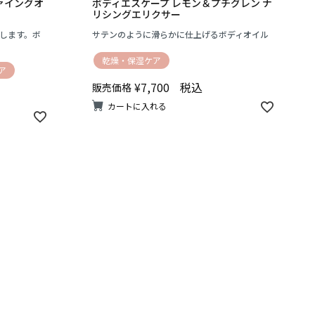
ァイングオ
ボディエスケープ レモン＆プチグレン ナ
リシングエリクサー
します。ボ
サテンのように滑らかに仕上げるボディオイル
乾燥・保湿ケア
ア
¥
7,700
税込
販売価格
カートに入れる