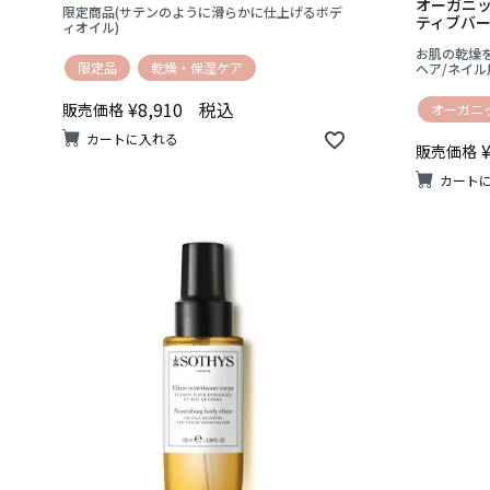
オーガニッ
限定商品(サテンのように滑らかに仕上げるボデ
ティブバ
ィオイル)
お肌の乾燥
限定品
乾燥・保湿ケア
ヘア/ネイル
¥
8,910
税込
販売価格
オーガニ
カートに入れる
販売価格
カート