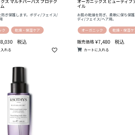
クス マルチパーパス プロテク
オーガニックス ビューティフ
ーム
イル
を防ぎ保護します。ボディ/フェイス/
お肌の乾燥を防ぎ、柔軟に保ち保護
用
ディ/フェイス/ヘア用。
ック
乾燥・保湿ケア
オーガニック
乾燥・保湿ケ
¥
8,030
税込
¥
7,480
税込
販売価格
に入れる
カートに入れる