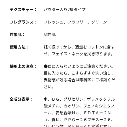
テクスチャー：
パウダー入り2層タイプ
フレグランス：
フレッシュ、フラワリー、グリーン
対象肌：
脂性肌
使用方法：
軽く振ってから、適量をコットンに含ま
せ、フェイス・ネックを拭き取ります。
使用上の注意：
●目に入らないようにご注意ください。
目に入ったら、こすらずすぐ洗い流し、
異物感が残る場合は眼科医にご相談くだ
さい。
全成分表示：
水、ＢＧ、グリセリン、ポリメタクリル
酸メチル、カオリン、フェノキシエタノ
ール、安息香酸Ｎａ、ＥＤＴＡ－２Ｎ
ａ、香料、ＰＰＧ－２６ブテス－２６、
ソルビン酸、ＰＥＧ－４０水添ヒマシ