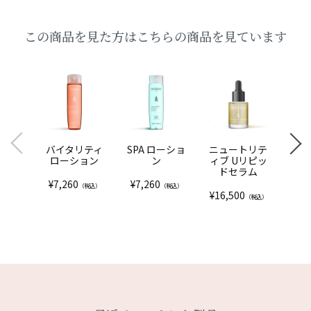
この商品を見た方はこちらの商品を見ています
バイタリティ
SPA ローショ
ニュートリテ
オー
ローション
ン
ィブ Uリピッ
ス 
ドセラム
ボデ
¥
7,260
¥
7,260
（税込）
（税込）
¥
16,500
（税込）
¥
10