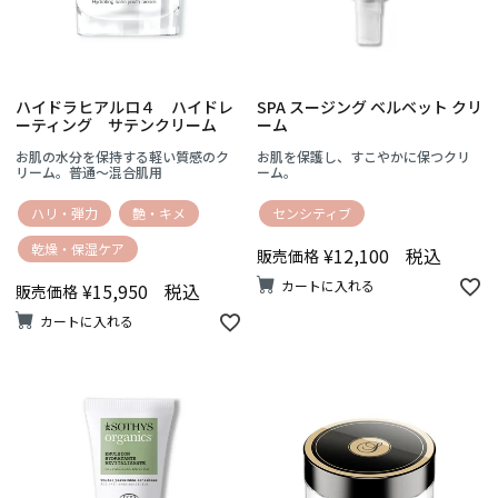
ハイドラヒアルロ４ ハイドレ
SPA スージング ベルベット クリ
ーティング サテンクリーム
ーム
お肌の水分を保持する軽い質感のク
お肌を保護し、すこやかに保つクリ
リーム。普通～混合肌用
ーム。
ハリ・弾力
艶・キメ
センシティブ
乾燥・保湿ケア
¥
12,100
税込
販売価格
カートに入れる
¥
15,950
税込
販売価格
カートに入れる