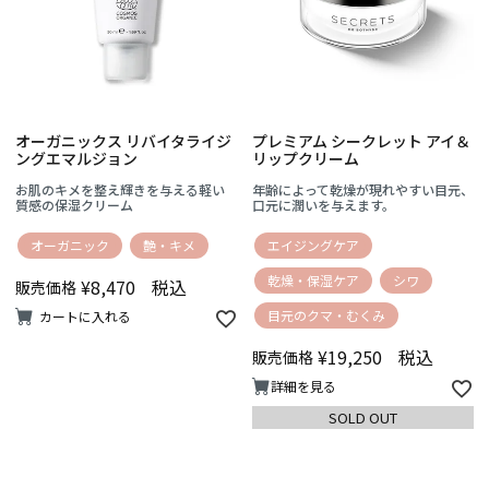
オーガニックス リバイタライジ
プレミアム シークレット アイ＆
ングエマルジョン
リップクリーム
お肌のキメを整え輝きを与える軽い
年齢によって乾燥が現れやすい目元、
質感の保湿クリーム
口元に潤いを与えます。
オーガニック
艶・キメ
エイジングケア
乾燥・保湿ケア
シワ
¥
8,470
税込
販売価格
目元のクマ・むくみ
カートに入れる
¥
19,250
税込
販売価格
詳細を見る
SOLD OUT