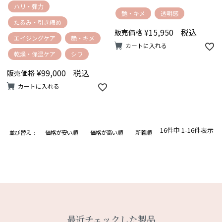
ハリ・弾力
艶・キメ
透明感
たるみ・引き締め
¥
15,950
税込
販売価格
エイジングケア
艶・キメ
カートに入れる
乾燥・保湿ケア
シワ
¥
99,000
税込
販売価格
カートに入れる
16
件中
1
-
16
件表示
並び替え
価格が安い順
価格が高い順
新着順
最近チェックした製品