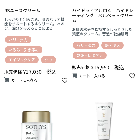
RSユースクリーム
ハイドラヒアルロ４ ハイドレ
ーティング ベルベットクリー
しっかりと包みこみ、肌のバリア機
ム
能をサポートする＊クリーム。＊水
分、油分を与えることによる
お肌の水分を保持するしっとりした
質感のクリーム。普通～乾燥肌用
ハリ・弾力
ハリ・弾力
艶・キメ
たるみ・引き締め
乾燥・保湿ケア
エイジングケア
シワ
¥
15,950
税込
販売価格
¥
17,050
税込
販売価格
カートに入れる
カートに入れる