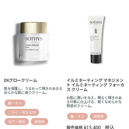
DXグロークリーム
イルミネーティング マネジメン
ト イルミネーティング フォーカ
肌を保護し、うるおって輝きのあるな
ス クリーム
めらかな肌に保つクリーム。
お肌に潤いを与え、明るく輝きのあ
る印象に仕上げる、軽くなめらかな
艶・キメ
質感のクリーム。
ニキビ・吹き出物
艶・キメ
透明感
毛穴・角栓
透明感
¥
15,400
税込
販売価格