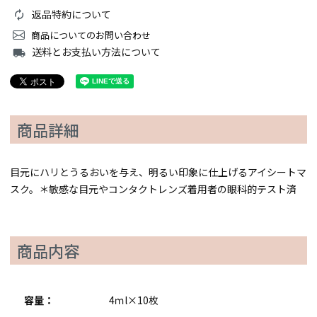
返品特約について
商品についてのお問い合わせ
送料とお支払い方法について
local_shipping
商品詳細
目元にハリとうるおいを与え、明るい印象に仕上げるアイシートマ
スク。＊敏感な目元やコンタクトレンズ着用者の眼科的テスト済
商品内容
容量：
4ｍl×10枚