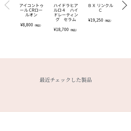
アイコントゥ
ハイドラヒア
ＢＸ リンクル
プレ
ール CRロー
ルロ４ ハイ
Ｃ
ーク
ルオン
ドレーティン
グ セラム
¥
19,250
（税込）
¥
8,800
¥
34
（税込）
¥
18,700
（税込）
最近チェックした製品