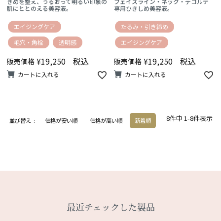
きめを整え、うるおって明るい印象の
フェイスライン・ネック・デコルテ
肌にととのえる美容液。
専用ひきしめ美容液。
エイジングケア
たるみ・引き締め
毛穴・角栓
透明感
エイジングケア
¥
19,250
税込
¥
19,250
税込
販売価格
販売価格
カートに入れる
カートに入れる
8
件中
1
-
8
件表示
並び替え
価格が安い順
価格が高い順
新着順
最近チェックした製品