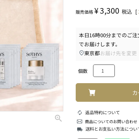
¥
3,300
税込
[
販売価格
本日
16時00分
までのご注
でお届けします。
東京都
お届け先を変更
カ
返品特約について
商品についてのお問い合わせ
送料とお支払い方法につい
local_shipping