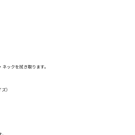
・ネックを拭き取ります。
イズ）
す。