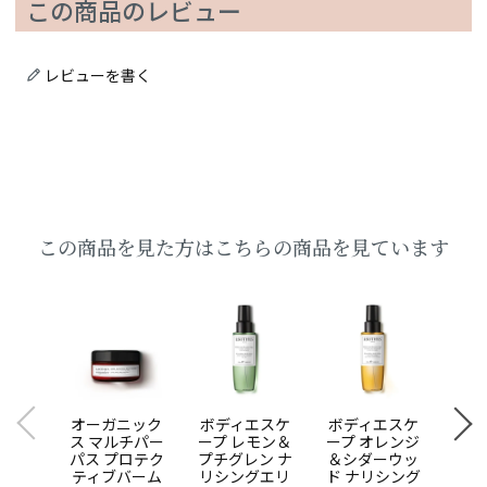
この商品のレビュー
レビューを書く
この商品を見た方はこちらの商品を見ています
オーガニック
ボディエスケ
ボディエスケ
オー
ス マルチパー
ープ レモン＆
ープ オレンジ
ス 
パス プロテク
プチグレン ナ
＆シダーウッ
ボデ
ティブバーム
リシングエリ
ド ナリシング